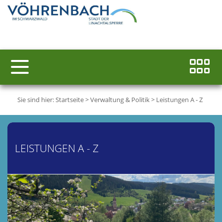
Sie sind hier:
Startseite
>
Verwaltung & Politik
>
Leistungen A - Z
LEISTUNGEN A - Z