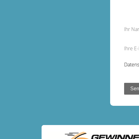
Ihr N
Ihre E
Datens