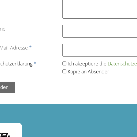
ame
-Mail-Adresse
*
chutz­erklärung
*
Ich akzeptiere die
Datenschutz­e
Kopie an Absender