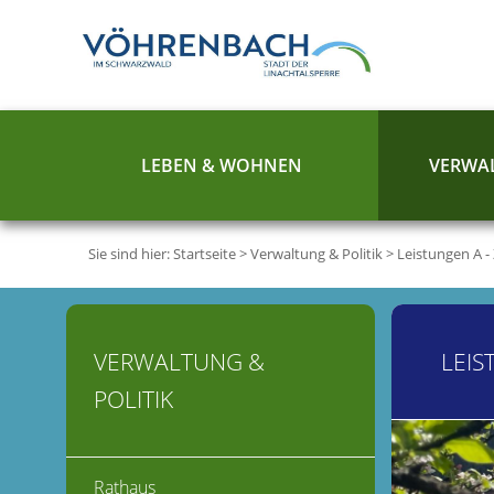
LEBEN & WOHNEN
VERWAL
Sie sind hier:
Startseite
>
Verwaltung & Politik
>
Leistungen A -
VERWALTUNG &
LEIS
POLITIK
Rathaus