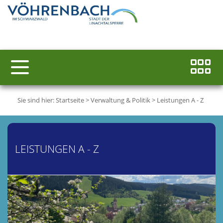
Sie sind hier:
Startseite
>
Verwaltung & Politik
>
Leistungen A - Z
LEISTUNGEN A - Z