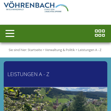
Sie sind hier:
Startseite
>
Verwaltung & Politik
>
Leistungen A - Z
LEISTUNGEN A - Z