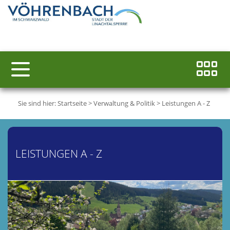
Sie sind hier:
Startseite
>
Verwaltung & Politik
>
Leistungen A - Z
LEISTUNGEN A - Z