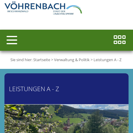
Sie sind hier:
Startseite
>
Verwaltung & Politik
>
Leistungen A - Z
LEISTUNGEN A - Z