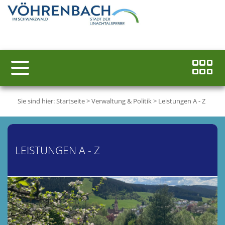
Sie sind hier:
Startseite
>
Verwaltung & Politik
>
Leistungen A - Z
LEISTUNGEN A - Z