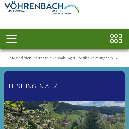
Sie sind hier:
Startseite
>
Verwaltung & Politik
>
Leistungen A - Z
LEISTUNGEN A - Z