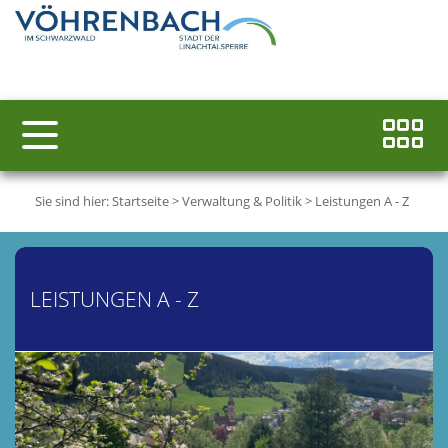
Sie sind hier:
Startseite
>
Verwaltung & Politik
>
Leistungen A - Z
LEISTUNGEN A - Z