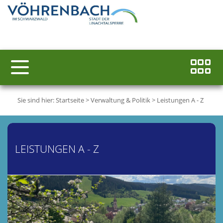
Sie sind hier:
Startseite
>
Verwaltung & Politik
>
Leistungen A - Z
LEISTUNGEN A - Z