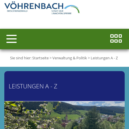
Sie sind hier:
Startseite
>
Verwaltung & Politik
>
Leistungen A - Z
LEISTUNGEN A - Z