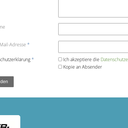
ame
-Mail-Adresse
*
chutz­erklärung
*
Ich akzeptiere die
Datenschutz­e
Kopie an Absender