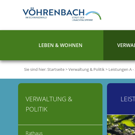
LEBEN & WOHNEN
VERWAL
Sie sind hier:
Startseite
>
Verwaltung & Politik
>
Leistungen A -
VERWALTUNG &
LEIS
POLITIK
Rathaus