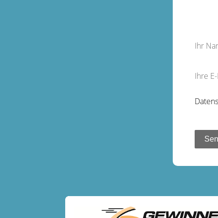
Ihr N
Ihre E
Datens