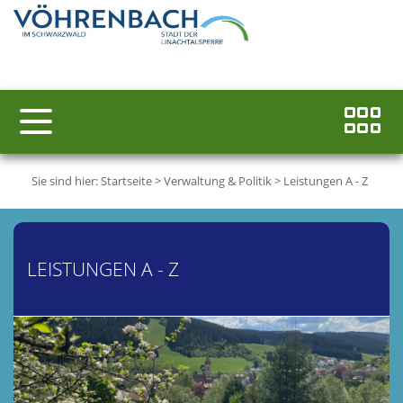
Sie sind hier:
Startseite
>
Verwaltung & Politik
>
Leistungen A - Z
LEISTUNGEN A - Z