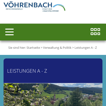
Sie sind hier:
Startseite
>
Verwaltung & Politik
>
Leistungen A - Z
LEISTUNGEN A - Z