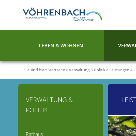
LEBEN & WOHNEN
VERWAL
Sie sind hier:
Startseite
>
Verwaltung & Politik
>
Leistungen A -
VERWALTUNG &
LEIS
POLITIK
Rathaus