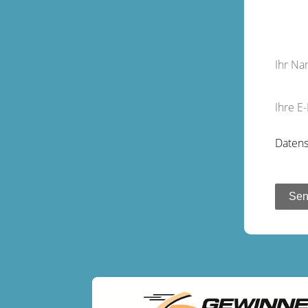
Ihr N
Ihre E
Datens