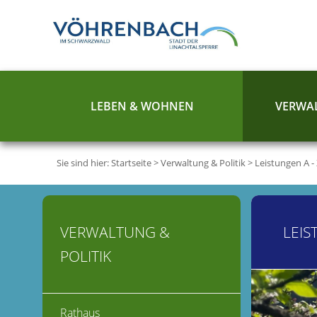
LEBEN & WOHNEN
VERWAL
Sie sind hier:
Startseite
>
Verwaltung & Politik
>
Leistungen A -
VERWALTUNG &
LEIS
POLITIK
Rathaus