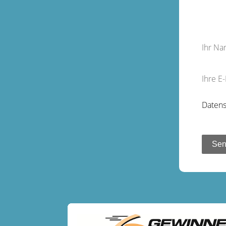
Ihr N
Ihre E
Datens