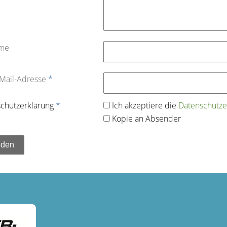
ame
-Mail-Adresse
*
chutz­erklärung
*
Ich akzeptiere die
Datenschutz­e
Kopie an Absender