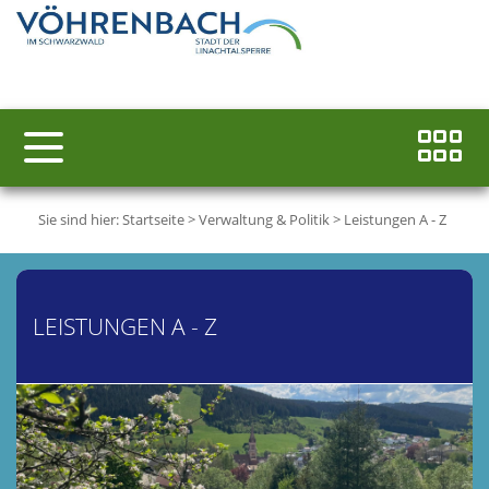
Sie sind hier:
Startseite
>
Verwaltung & Politik
>
Leistungen A - Z
LEISTUNGEN A - Z