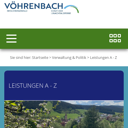
Sie sind hier:
Startseite
>
Verwaltung & Politik
>
Leistungen A - Z
LEISTUNGEN A - Z