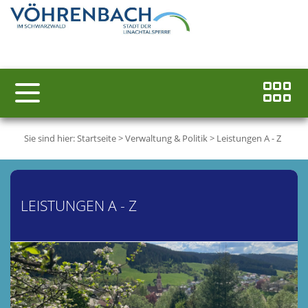
Sie sind hier:
Startseite
>
Verwaltung & Politik
>
Leistungen A - Z
LEISTUNGEN A - Z