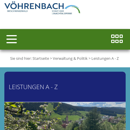
Sie sind hier:
Startseite
>
Verwaltung & Politik
>
Leistungen A - Z
LEISTUNGEN A - Z