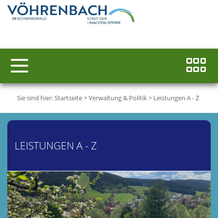
Sie sind hier:
Startseite
>
Verwaltung & Politik
>
Leistungen A - Z
LEISTUNGEN A - Z