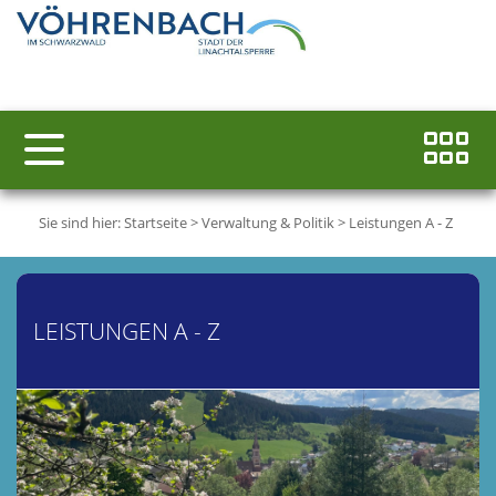
Sie sind hier:
Startseite
>
Verwaltung & Politik
>
Leistungen A - Z
LEISTUNGEN A - Z