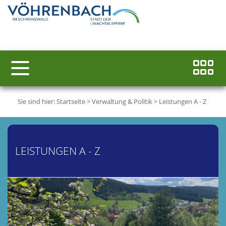
Sie sind hier:
Startseite
>
Verwaltung & Politik
>
Leistungen A - Z
LEISTUNGEN A - Z