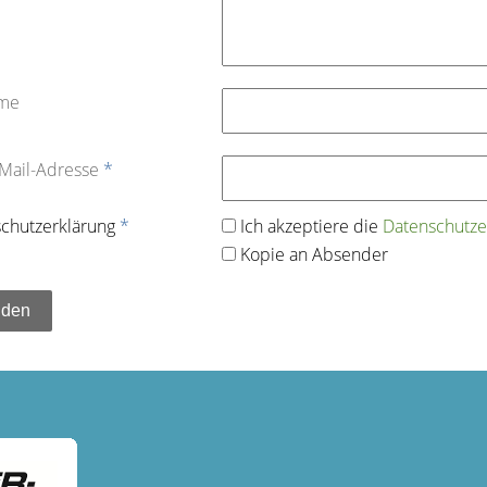
ame
-Mail-Adresse
*
chutz­erklärung
*
Ich akzeptiere die
Datenschutz­e
Kopie an Absender