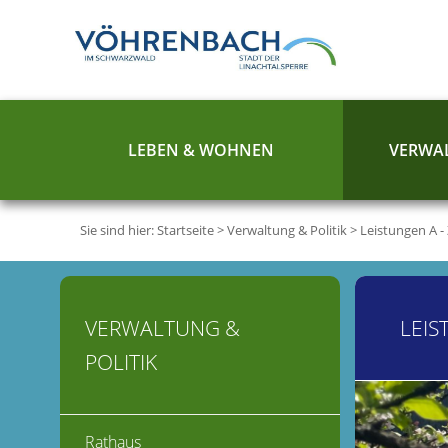
LEBEN & WOHNEN
VERWAL
Sie sind hier:
Startseite
>
Verwaltung & Politik
>
Leistungen A -
VERWALTUNG &
LEIS
POLITIK
Rathaus