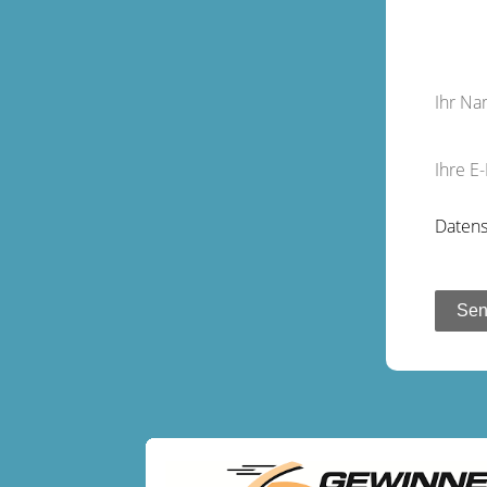
Ihr N
Ihre E
Datens