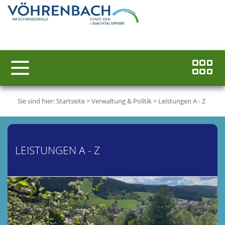
Sie sind hier:
Startseite
>
Verwaltung & Politik
>
Leistungen A - Z
LEISTUNGEN A - Z