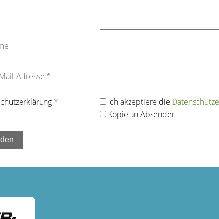
ame
-Mail-Adresse
*
chutz­erklärung
*
Ich akzeptiere die
Datenschutz­e
Kopie an Absender