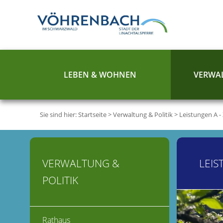
LEBEN & WOHNEN
VERWAL
Sie sind hier:
Startseite
>
Verwaltung & Politik
>
Leistungen A -
VERWALTUNG &
LEIS
POLITIK
Rathaus