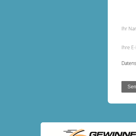
Ihr N
Ihre E
Datens