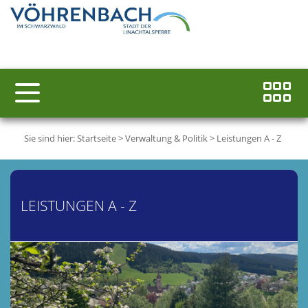
Sie sind hier:
Startseite
>
Verwaltung & Politik
>
Leistungen A - Z
LEISTUNGEN A - Z