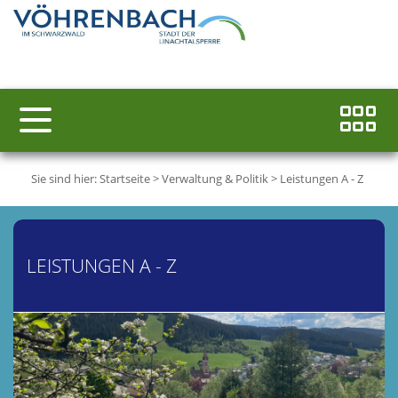
Sie sind hier:
Startseite
>
Verwaltung & Politik
>
Leistungen A - Z
LEISTUNGEN A - Z