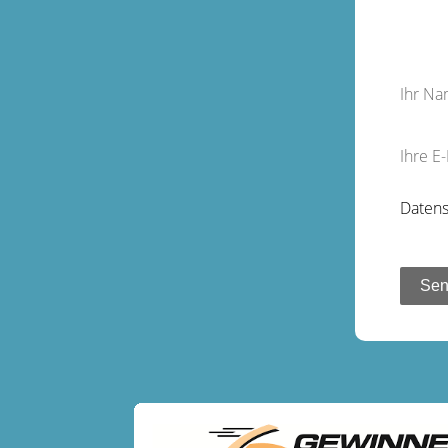
Ihr N
Ihre E
Datens