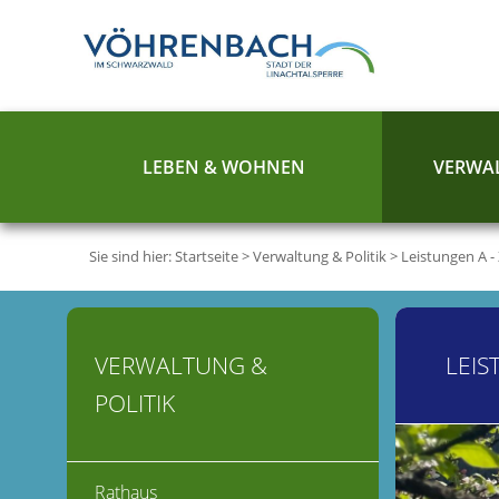
LEBEN & WOHNEN
VERWAL
Sie sind hier:
Startseite
>
Verwaltung & Politik
>
Leistungen A -
VERWALTUNG &
LEIS
POLITIK
Rathaus