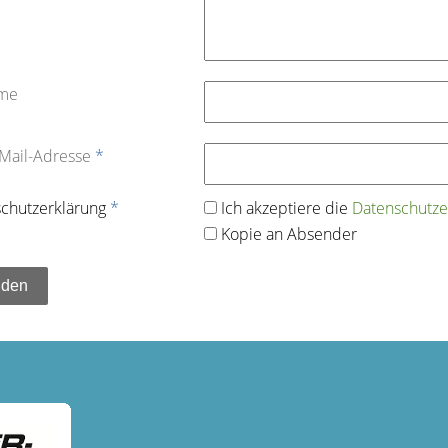
ame
-Mail-Adresse
*
chutz­erklärung
*
Ich akzeptiere die
Datenschutz­e
Kopie an Absender