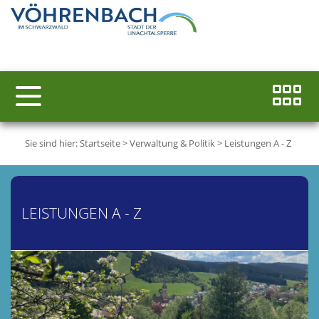
Sie sind hier:
Startseite
>
Verwaltung & Politik
>
Leistungen A - Z
LEISTUNGEN A - Z