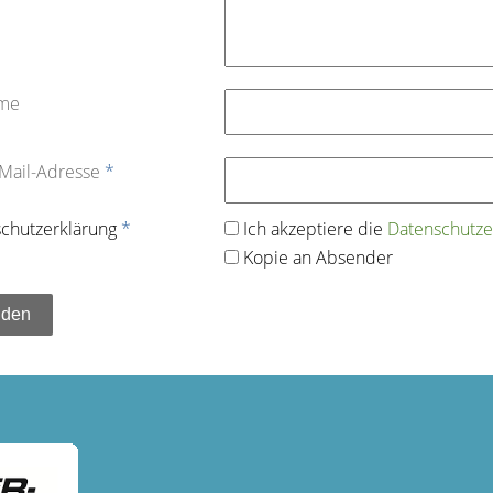
ame
-Mail-Adresse
*
chutz­erklärung
*
Ich akzeptiere die
Datenschutz­e
Kopie an Absender