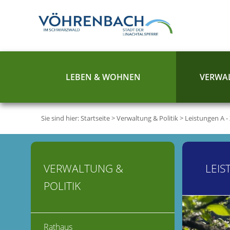
LEBEN & WOHNEN
VERWAL
Sie sind hier:
Startseite
>
Verwaltung & Politik
>
Leistungen A -
VERWALTUNG &
LEIS
POLITIK
Rathaus