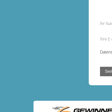
Ihr N
Ihre E
Datens