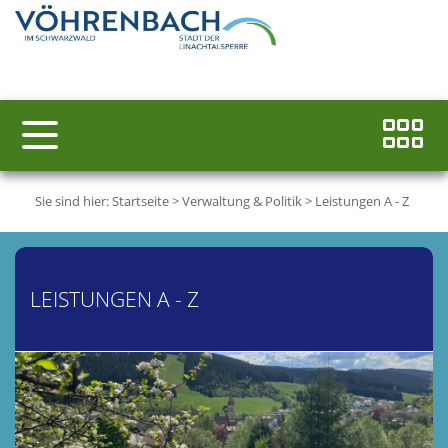
Sie sind hier:
Startseite
>
Verwaltung & Politik
>
Leistungen A - Z
LEISTUNGEN A - Z