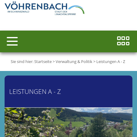
Sie sind hier:
Startseite
>
Verwaltung & Politik
>
Leistungen A - Z
LEISTUNGEN A - Z