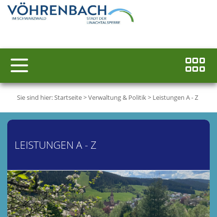
Sie sind hier:
Startseite
>
Verwaltung & Politik
>
Leistungen A - Z
LEISTUNGEN A - Z