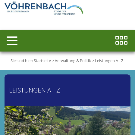
Sie sind hier:
Startseite
>
Verwaltung & Politik
>
Leistungen A - Z
LEISTUNGEN A - Z