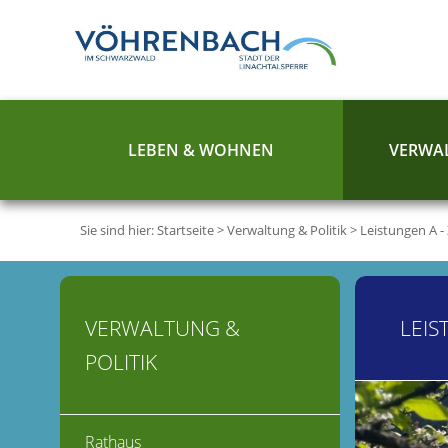
LEBEN & WOHNEN
VERWAL
Sie sind hier:
Startseite
>
Verwaltung & Politik
>
Leistungen A -
VERWALTUNG &
LEIS
POLITIK
Rathaus