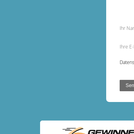
Ihr N
Ihre E
Datens