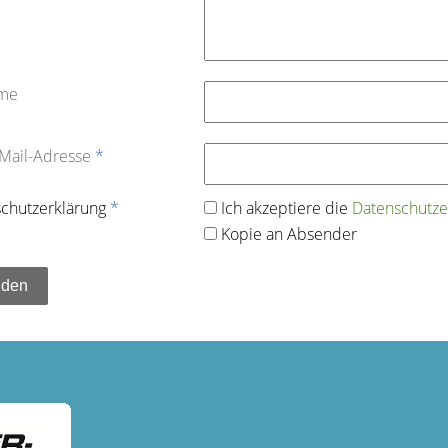
ame
-Mail-Adresse
*
chutz­erklärung
*
Ich akzeptiere die
Datenschutz­e
Kopie an Absender