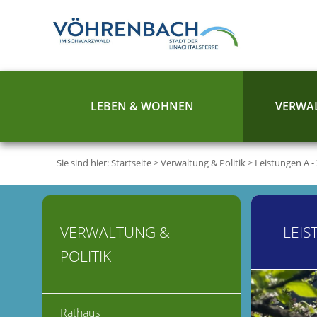
LEBEN & WOHNEN
VERWAL
Sie sind hier:
Startseite
>
Verwaltung & Politik
>
Leistungen A -
VERWALTUNG &
LEIS
POLITIK
Rathaus