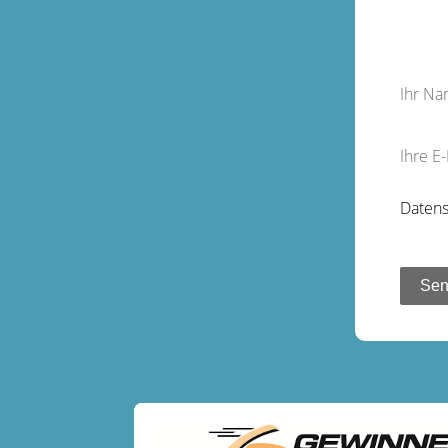
Ihr N
Ihre E
Datens