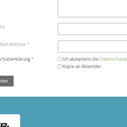
ame
-Mail-Adresse
*
chutz­erklärung
*
Ich akzeptiere die
Datenschutz­e
Kopie an Absender