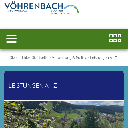
Sie sind hier:
Startseite
>
Verwaltung & Politik
>
Leistungen A - Z
LEISTUNGEN A - Z