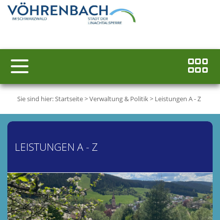
Sie sind hier:
Startseite
>
Verwaltung & Politik
>
Leistungen A - Z
LEISTUNGEN A - Z