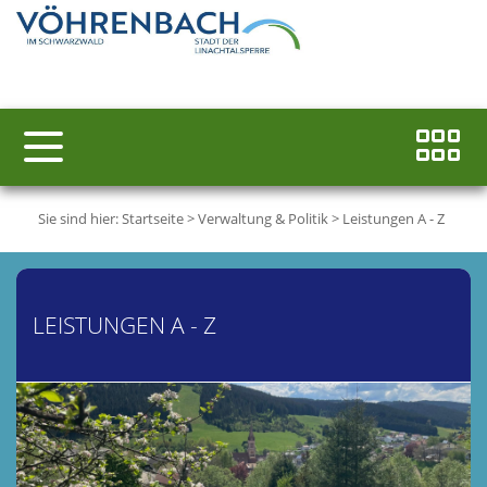
Sie sind hier:
Startseite
>
Verwaltung & Politik
>
Leistungen A - Z
LEISTUNGEN A - Z