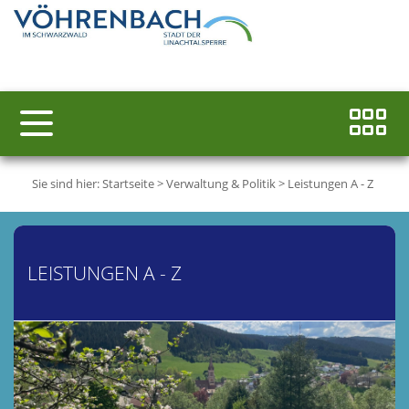
Sie sind hier:
Startseite
>
Verwaltung & Politik
>
Leistungen A - Z
LEISTUNGEN A - Z