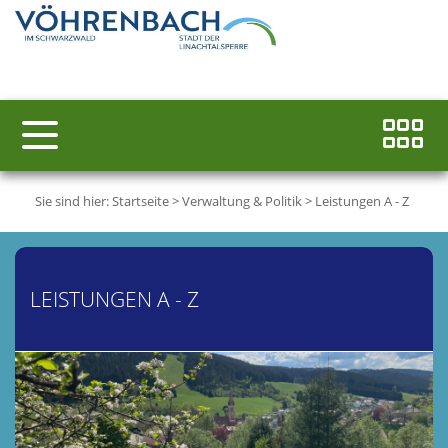
Sie sind hier:
Startseite
>
Verwaltung & Politik
>
Leistungen A - Z
LEISTUNGEN A - Z