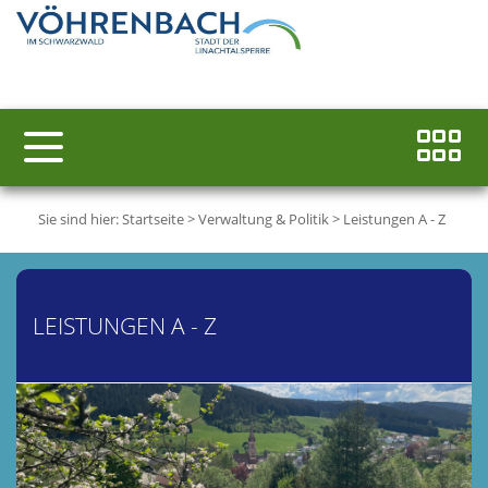
Sie sind hier:
Startseite
>
Verwaltung & Politik
>
Leistungen A - Z
LEISTUNGEN A - Z