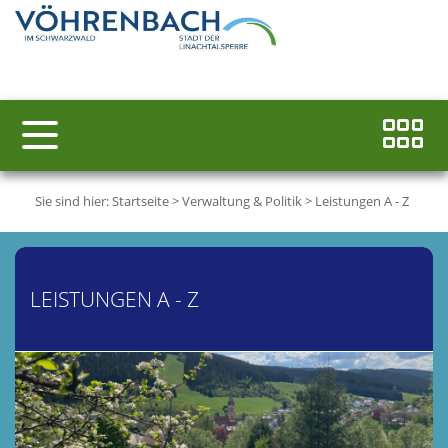
Sie sind hier:
Startseite
>
Verwaltung & Politik
>
Leistungen A - Z
LEISTUNGEN A - Z