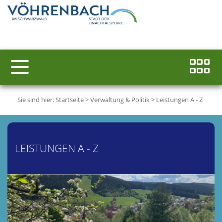
Sie sind hier:
Startseite
>
Verwaltung & Politik
>
Leistungen A - Z
LEISTUNGEN A - Z