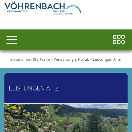
Sie sind hier:
Startseite
>
Verwaltung & Politik
>
Leistungen A - Z
LEISTUNGEN A - Z