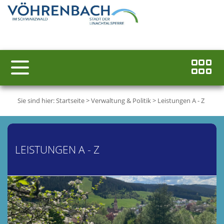
Sie sind hier:
Startseite
>
Verwaltung & Politik
>
Leistungen A - Z
LEISTUNGEN A - Z