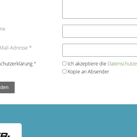
ame
-Mail-Adresse
*
chutz­erklärung
*
Ich akzeptiere die
Datenschutz­e
Kopie an Absender