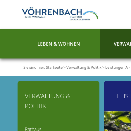
LEBEN & WOHNEN
VERWAL
Sie sind hier:
Startseite
>
Verwaltung & Politik
>
Leistungen A -
VERWALTUNG &
LEIS
POLITIK
Rathaus