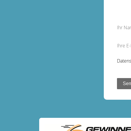
Ihr N
Ihre E
Datens