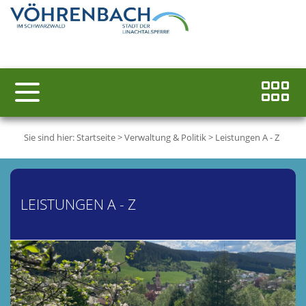
Sie sind hier:
Startseite
>
Verwaltung & Politik
>
Leistungen A - Z
LEISTUNGEN A - Z