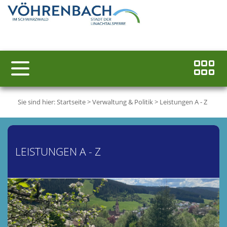
Sie sind hier:
Startseite
>
Verwaltung & Politik
>
Leistungen A - Z
LEISTUNGEN A - Z